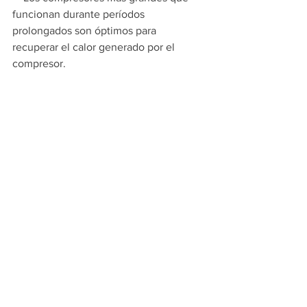
funcionan durante períodos 
prolongados son óptimos para 
recuperar el calor generado por el 
compresor. 
8. Compresor Dejado Encendido
    Un concepto simple, pero que puede 
pasarse por alto en las plantas de 
fabricación es "¿Por qué dejar 
encendido el compresor"? Si la planta 
se apaga por períodos prolongados o 
regularmente durante la noche, y no es 