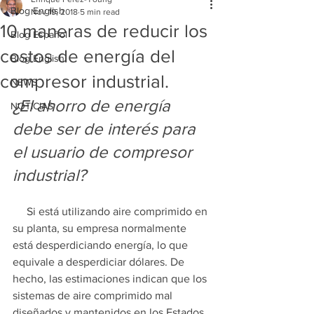
Blog English
Nov 19, 2018
5 min read
10 maneras de reducir los
Blog Español
costos de energía del
Blog English
compresor industrial.
NEWS
¿El ahorro de energía 
NOTICIAS
debe ser de interés para 
el usuario de compresor 
industrial?
     Si está utilizando aire comprimido en 
su planta, su empresa normalmente 
está desperdiciando energía, lo que 
equivale a desperdiciar dólares. De 
hecho, las estimaciones indican que los 
sistemas de aire comprimido mal 
diseñados y mantenidos en los Estados 